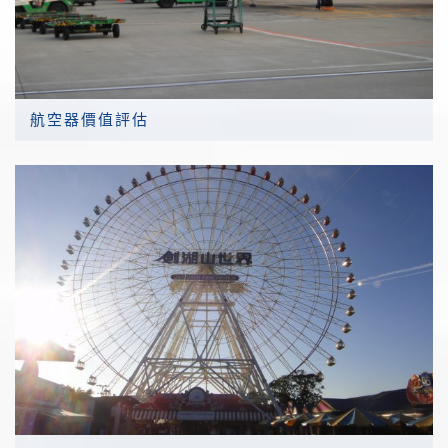
航空器價值評估