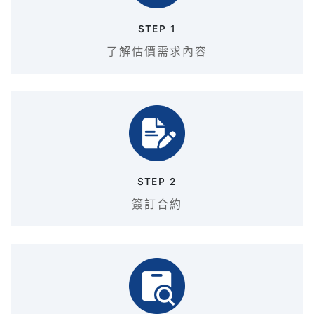
STEP 1
了解估價需求內容
STEP 2
簽訂合約