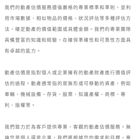
我們的動產估價服務遵循嚴格的專業標準和準則，並利
用市場數據、相似物品的價格、狀況評估等多種評估方
法，確定動產的價值範圍或具體金額。我們的專業團隊
具備豐富的知識和經驗，在確保準確性和可靠性方面具
有卓越的能力。
動產估價是指對個人或企業擁有的動產財產進行價值評
估的過程。動產通常指的是無形或可移動的資產，例如
車輛、機械設備、存貨、股票、知識產權、商標、專
利、版權等。
我們致力於為客戶提供專業、客觀的動產估價服務。無
論您是個人還是企業，我們將根據您的需求和目標，量