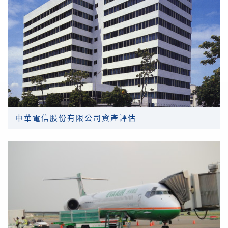
中華電信股份有限公司資產評估