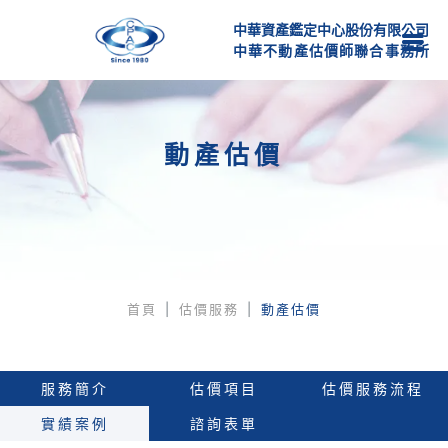
中華資產鑑定中心股份有限公司
中
華
不
動
產
估
價
師
聯
合
事
務
所
動產估價
首頁
估價服務
動產估價
服務簡介
估價項目
估價服務流程
實績案例
諮詢表單