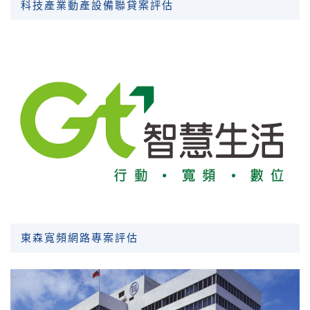
科技產業動產設備聯貸案評估
東森寬頻網路專案評估