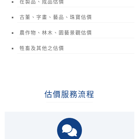
在製品、成品估價
古董、字畫、藝品、珠寶估價
農作物、林木、園藝景觀估價
牲畜及其他之估價
估價服務流程