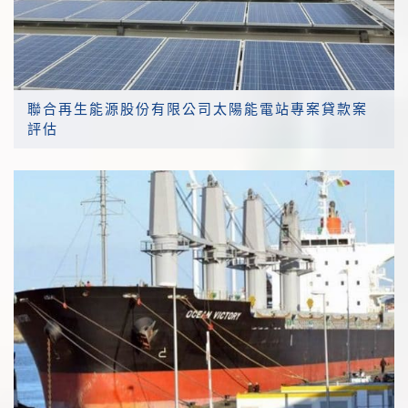
聯合再生能源股份有限公司太陽能電站專案貸款案
評估