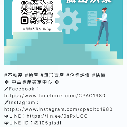
#不動產 #動產 #無形資產 #企業評價 #估價
❖ 中華資產鑑定中心 ❖
🖊️Facebook：
https://www.facebook.com/CPAC1980
🖊️Instagram：
https://www.instagram.com/cpacltd1980
🧩LINE：
https://lin.ee/0sPxUCC
🧩LINE ID：@‌105gisdf