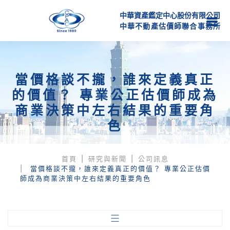
中華資產鑑定中心股份有限公司
中
華
不
動
產
估
價
師
聯
合
事
務
所
當價格談不攏，誰來定義真正
的價值？ 專業公正估價師成為
商業決策中左右結果的重要角
色
首頁
研究與新聞
公司訊息
當價格談不攏，誰來定義真正的價值？ 專業公正估價
師成為商業決策中左右結果的重要角色