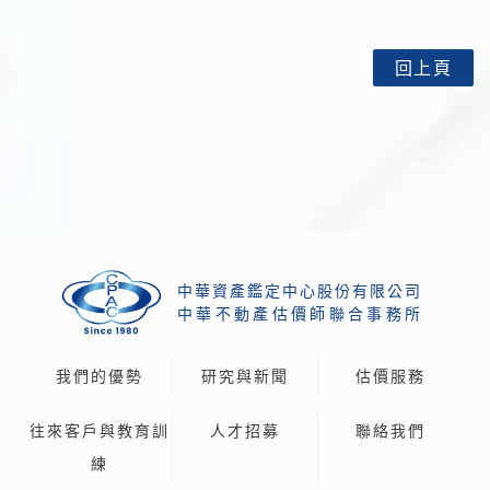
回上頁
中華資產鑑定中心股份有限公司
中
華
不
動
產
估
價
師
聯
合
事
務
所
我們的優勢
研究與新聞
估價服務
往來客戶與教育訓
人才招募
聯絡我們
練