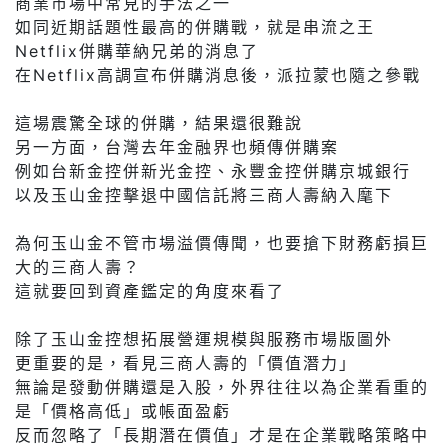
商業市場中常見的手法之一
如同近期話題性最高的併購戰，就是串流之王
Netflix併購華納兄弟的消息了
在Netflix高調宣布併購消息後，派拉蒙也隨之參戰
這場震驚全球的併購，結果還很難說
另一方面，台灣去年金融界也頻傳併購案
例如台新金控併新光金控、永豐金控併購京城銀行
以及玉山金控擊退中國信託將三商人壽納入麾下
為何玉山金不管市場溢價傳聞，也要搶下財務虧損巨
大的三商人壽？
這就要回到資產鑑定的角度來看了
除了玉山金控想拓展營運規模與服務市場版圖外
更重要的是，看見三商人壽的「價值潛力」
無論是發動併購還是入股，外界往往以為企業看重的
是「價格高低」或帳面盈虧
反而忽略了「長期潛在價值」才是在企業戰略策略中