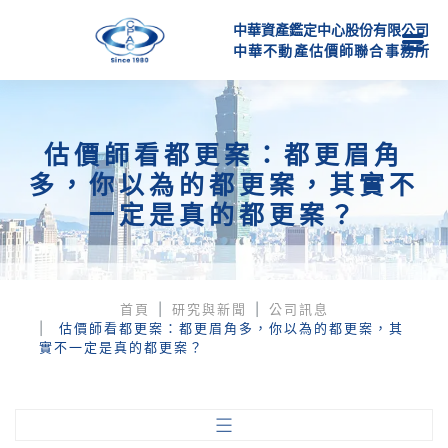
中華資產鑑定中心股份有限公司
中
華
不
動
產
估
價
師
聯
合
事
務
所
估價師看都更案：都更眉角
多，你以為的都更案，其實不
一定是真的都更案？
首頁
研究與新聞
公司訊息
估價師看都更案：都更眉角多，你以為的都更案，其
實不一定是真的都更案？