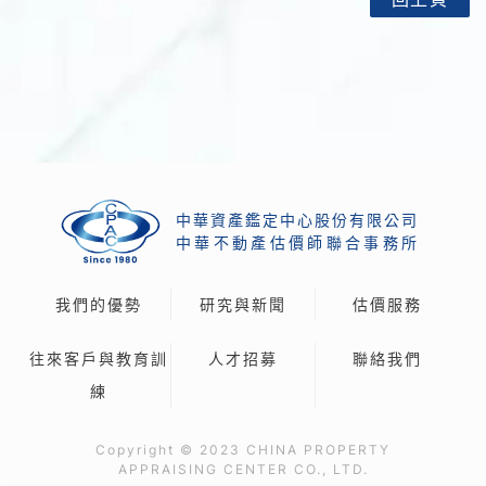
中華資產鑑定中心股份有限公司
中
華
不
動
產
估
價
師
聯
合
事
務
所
我們的優勢
研究與新聞
估價服務
往來客戶與教育訓
人才招募
聯絡我們
練
Copyright © 2023 CHINA PROPERTY
APPRAISING CENTER CO., LTD.