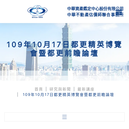
中華資產鑑定中心股份有限公司
中
華
不
動
產
估
價
師
聯
合
事
務
所
109年10月17日都更精英博覽
會暨都更前瞻論壇
首頁
研究與新聞
最新講座
109年10月17日都更精英博覽會暨都更前瞻論壇