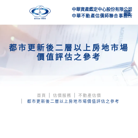
中華資產鑑定中心股份有限公司
中
華
不
動
產
估
價
師
聯
合
事
務
所
都市更新後二層以上房地市場
價值評估之參考
首頁
估價服務
不動產估價
都市更新後二層以上房地市場價值評估之參考